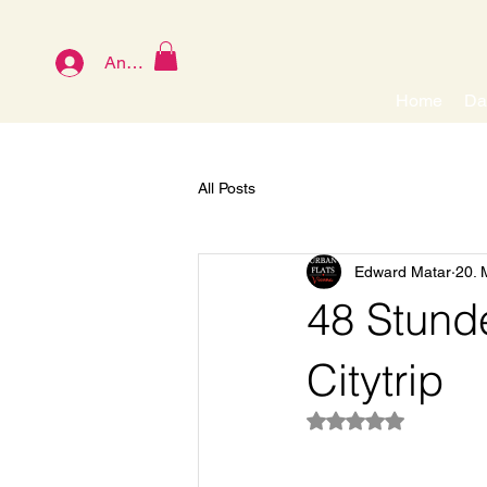
Anmelden
Home
Da
All Posts
Edward Matar
20. 
48 Stunde
Citytrip
Mit NaN von 5 Ster