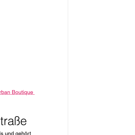
rban Boutique 
traße
ls und gehört 