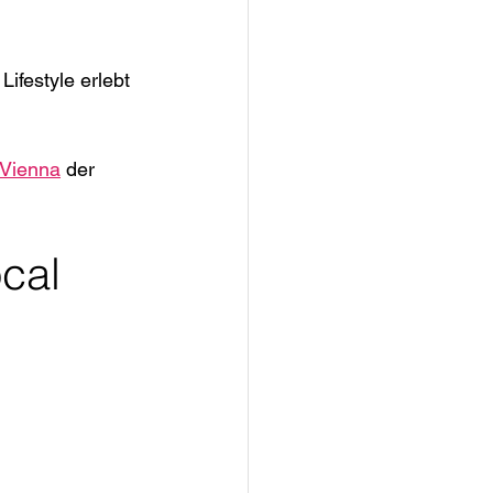
festyle erlebt 
 Vienna
 der 
cal