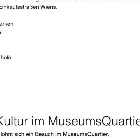
 Einkaufsstraßen Wiens.
Marken
n
nhöfe
Kultur im MuseumsQuarti
ohnt sich ein Besuch im MuseumsQuartier.