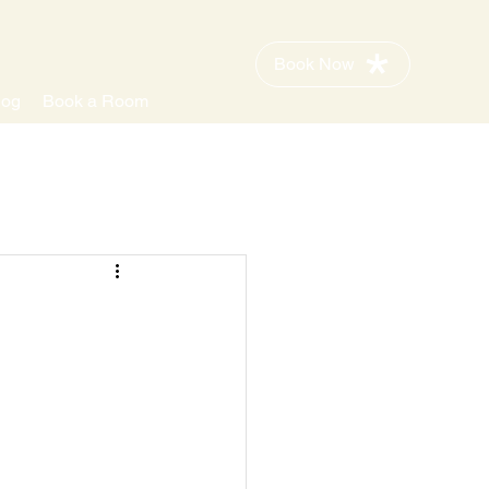
Book Now
log
Book a Room