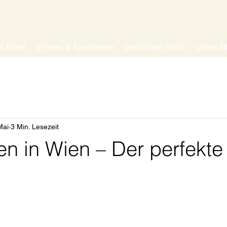
s Hotel
Zimmer & Apartments
Das Urban Bistro
Unser B
Mai
3 Min. Lesezeit
n in Wien – Der perfekte
nen bewertet.