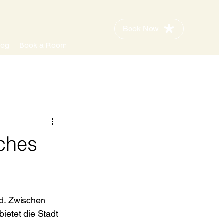
Book Now
log
Book a Room
sches
d. Zwischen 
ietet die Stadt 