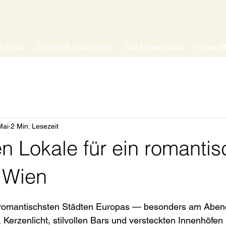
s Hotel
Zimmer & Apartments
Das Urban Bistro
Unser B
Mai
2 Min. Lesezeit
n Lokale für ein romanti
n Wien
nen bewertet.
 romantischsten Städten Europas — besonders am Aben
Kerzenlicht, stilvollen Bars und versteckten Innenhöfen b