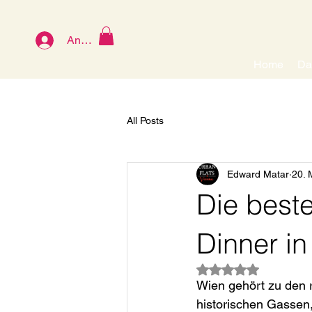
Anmelden
Home
Da
All Posts
Edward Matar
20. 
Die beste
Dinner i
Mit NaN von 5 Ster
Wien gehört zu den
historischen Gassen, 