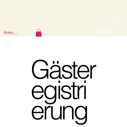
Book Now
Anmelden
Gäster
egistri
erung