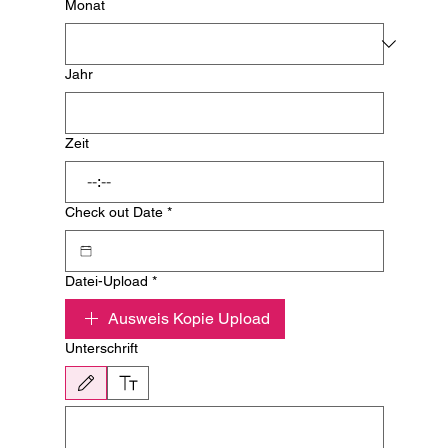
Monat
Jahr
Zeit
:
Check out Date
*
Datei-Upload
*
Ausweis Kopie Upload
Unterschrift
Zeichenmodus ausgewählt. Zum Zeichnen ist eine Maus oder ein Tastaturfeld erforder